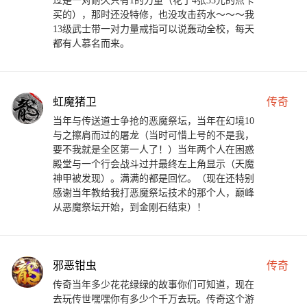
过是一对耐久只有1的力量（花了4张35元的点卡
买的），那时还没特修，也没攻击药水～～～我
13级武士带一对力量戒指可以说轰动全校，每天
都有人慕名而来。
虹魔猪卫
传奇
当年与传送道士争抢的恶魔祭坛，当年在幻境10
与之擦肩而过的屠龙（当时可惜上号的不是我，
要不我就是全区第一人了！）当年两个人在困惑
殿堂与一个行会战斗过并最终左上角显示（天魔
神甲被发现）。满满的都是回忆。（现在还特别
感谢当年教给我打恶魔祭坛技术的那个人，巅峰
从恶魔祭坛开始，到金刚石结束）！
邪恶钳虫
传奇
传奇当年多少花花绿绿的故事你们可知道，现在
去玩传世嘿嘿你有多少个千万去玩。传奇这个游