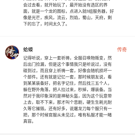
会过去看，就开始玩了，最开始没有选区的界
面，就是一个龙的图标，点进入就8组服务器，好
像是光芒，疾风，流云，烈焰，蜀山，天府，剩
下的忘了，时间太久了。
蛤蟆
传奇
记得听说，穿上一套祈祷，全服召唤物叛变，然
后出门捡漏，但是这个事情我只是听说过，没有
碰到过，而且穿上祈祷一套，好像会随机损坏一
个部件。还有就是记忆一套，那时候朋友说，看
到某某装备好，把名字记住，然后找三五个人，
躲在野外角落，把人拉过来，秒掉，爆装备。当
然对于我印象深的是神秘头盔，因为这个玩意带
上去，取不下来，那才叫个悲剧，硬生生耗光耐
久等它摧毁。还有好多，说屠龙刀每个服只有一
把，那个时候官服从未见过，唯有私服才能一睹
真容。