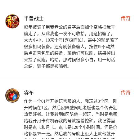
半兽战士
传奇
03年被骗子用我老公的名字后面加个空格把我号
骗走了，从此我也一发不可收拾，用这招骗了，
大大小小，10来个号[喜极而泣]，最牛的就是骗了
很多祖玛装备。还有刷装备骗人，按住f9不动然
后点击背包里的装备，骗他们可以刷，结果掉出
来捡了就跑，哈哈，那时候很多小白，用一句话
总结，骗子都是被骗者。
尛布
传奇
作为一个01年开始玩官服的人，我玩过3个区。刚
开时候在1区，然后家隔壁网吧老板也是个传奇狂
热爱好者。让我转到8区陪他一起玩，当时是免费
给我开月卡有机器我的号就挂着挖矿。我记得当
时是点卡和月卡。点卡是120个小时时间。但是价
格都是35一张。然后我的号晚上没人上就他就开